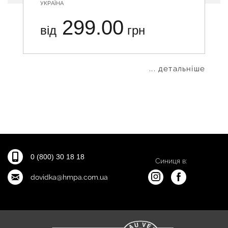
УКРАЇНА
299.00
від
грн
... детальніше
0 (800) 30 18 18
Синиця в:
dovidka@hmpa.com.ua