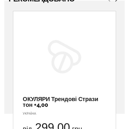
Previous
Next
ОКУЛЯРИ Трендові Стрази
тон +4,00
УКРАЇНА
299.00
від
грн