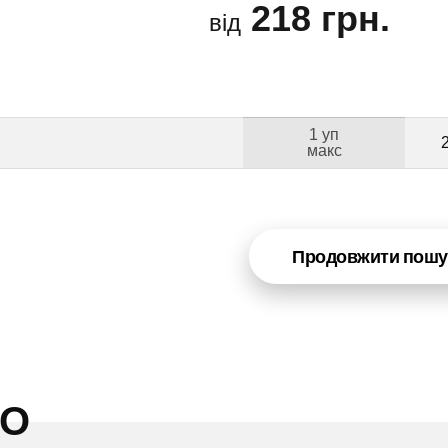
218 грн.
від
1 уп
Б
макс
Продовжити пошу
НО