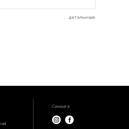
... детальніше
Синиця в:
.ua