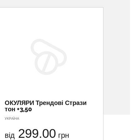
ОКУЛЯРИ Трендові Стрази
ОКУЛ
тон +3,50
тон +
УКРАЇНА
УКРАЇНА
299.00
від
грн
від