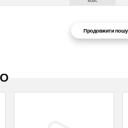
макс
Продовжити пошу
НО