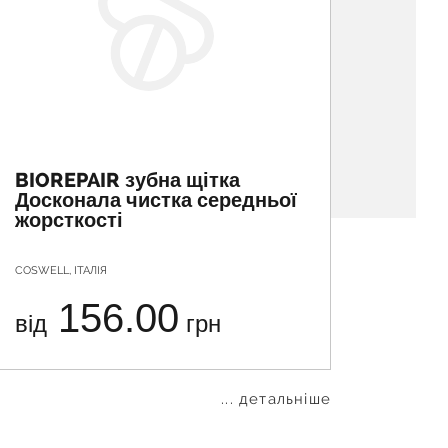
BIOREPAIR зубна щітка
VEGA 
Досконала чистка середньої
елек
жорсткості
COSWELL, ІТАЛІЯ
NINGBO S
156.00
від
грн
від
... детальніше