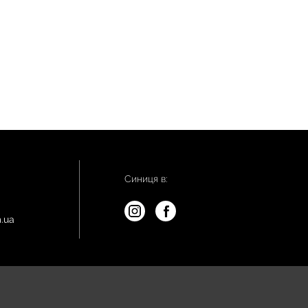
Синиця в:
.ua