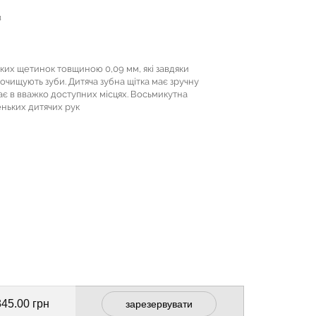
в
нких щетинок товщиною 0,09 мм, які завдяки
очищують зуби. Дитяча зубна щітка має зручну
щає в вважко доступних місцях. Восьмикутна
еньких дитячих рук
345.00 грн
зарезервувати