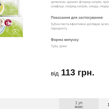
целюлози, аромат, фторид натрію, проп
олафлур, хлорид натрію, слюда, гліцер
Показання для застосування:
Зубна паста ефективно доглядає за яс
пародонту
Форма випуску:
Туба, 50мл
113 грн.
від
1 уп
макс