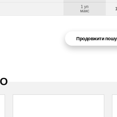
1 уп
макс
Продовжити пошу
НО