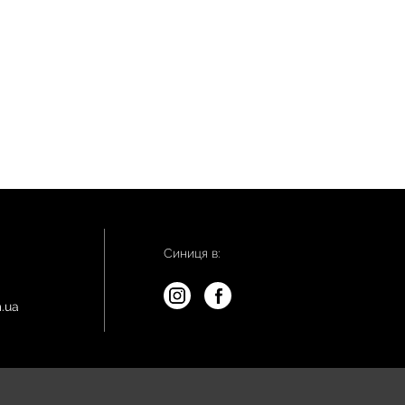
Синиця в:
.ua