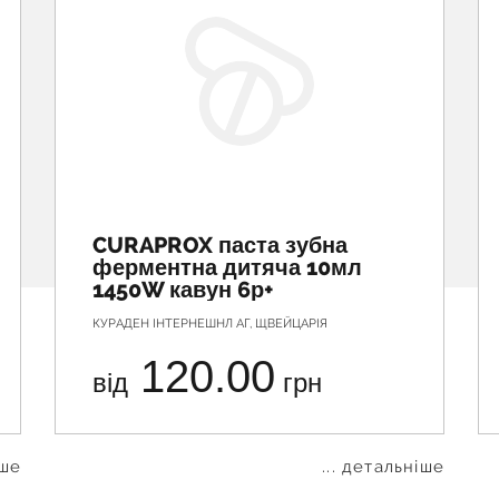
CURAPROX паста зубна
ферментна дитяча 10мл
1450W кавун 6р+
КУРАДЕН ІНТЕРНЕШНЛ АГ, ЩВЕЙЦАРІЯ
120.00
від
грн
іше
... детальніше