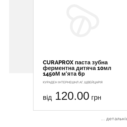
CURAPROX паста зубна
ферментна дитяча 10мл
1450М м'ята 6р
КУРАДЕН ІНТЕРНЕШНЛ АГ, ЩВЕЙЦАРІЯ
120.00
від
грн
... детальн