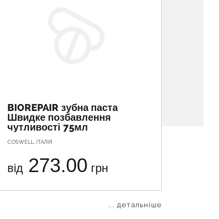
BIOREPAIR зубна паста
BIOR
Швидке позбавлення
Абсо
чутливості 75мл
відн
COSWELL, ІТАЛІЯ
COSWELL,
273.00
від
грн
від
... детальніше