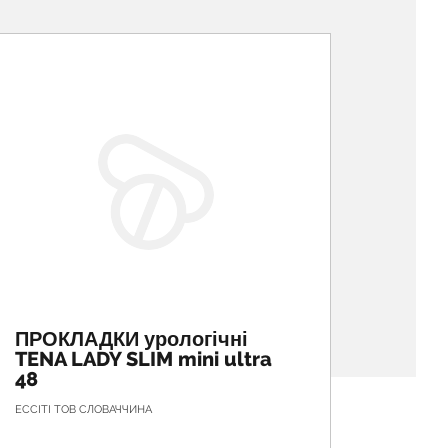
ПРОКЛАДКИ урологічні
ПРОК
TENA LADY SLIM mini ultra
TENA 
48
ЕССІТІ ТОВ СЛОВАЧЧИНА
ESSITY O