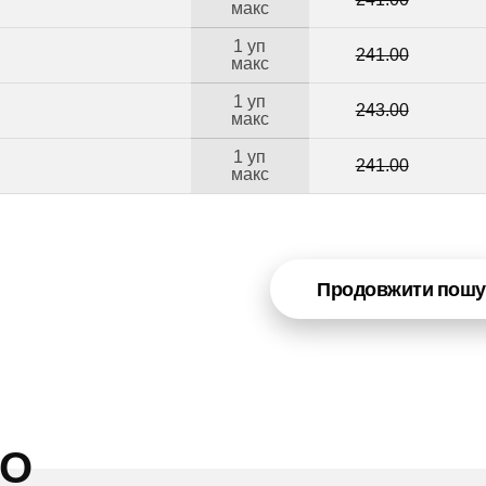
макс
1 уп
241.00
макс
1 уп
243.00
макс
1 уп
241.00
макс
Продовжити пошу
НО