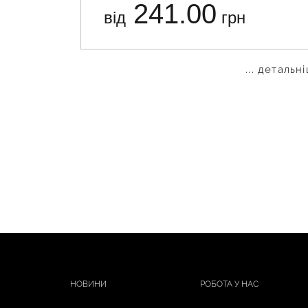
241.00
від
грн
... детальн
НОВИНИ
РОБОТА У НАС