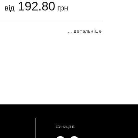
192.80
від
грн
від
... детальніше
Синиця в: