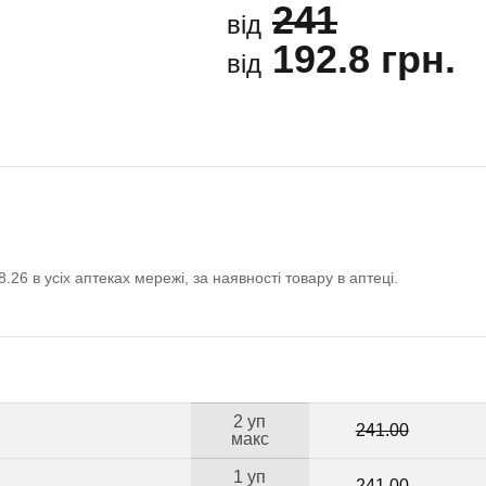
241
від
192.8 грн.
від
8.26 в усіх аптеках мережі, за наявності товару в аптеці.
2 уп
241.00
макс
1 уп
241.00