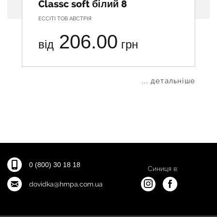
Classc soft білий 8
ЕССІТІ ТОВ АВСТРІЯ
206.00
від
грн
... детальніше
0 (800) 30 18 18
Синиця в:
dovidka@hmpa.com.ua