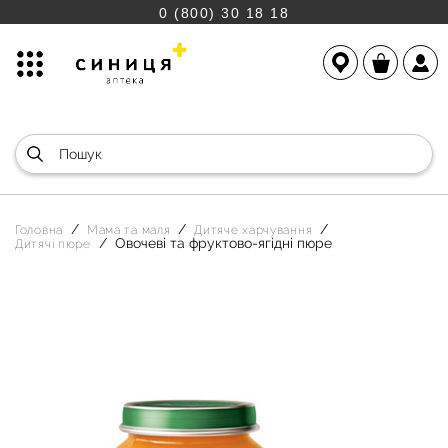
0 (800) 30 18 18
Головна
Мама та маля
Дитяче харчування
Овочеві та фруктово-ягідні пюре
Дитячі пюре