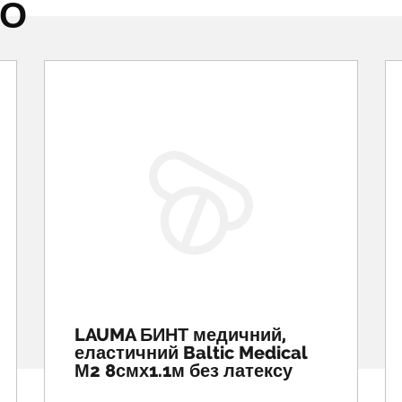
НО
LAUMA БИНТ медичний,
еластичний Baltic Medical
М2 8смх1.1м без латексу