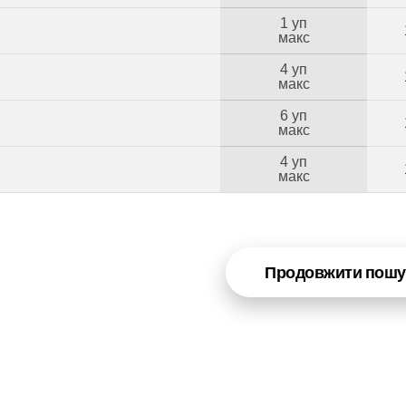
1 уп
макс
4 уп
макс
6 уп
макс
4 уп
Б
макс
Продовжити пошу