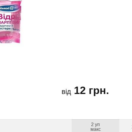
12 грн.
від
2 уп
макс