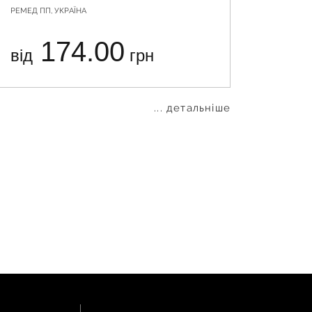
РЕМЕД ПП, УКРАЇНА
РЕМЕД ПП
174.00
від
грн
від
... детальніше