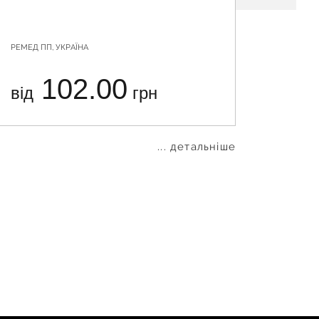
РЕМЕД ПП, УКРАЇНА
РЕМЕД ПП
102.00
від
грн
від
... детальніше