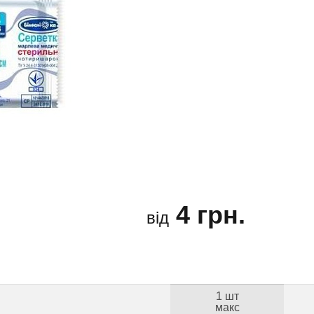
4 грн.
від
1 шт
макс