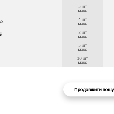
5 шт
макс
4 шт
/2
макс
2 шт
ий
макс
5 шт
макс
10 шт
макс
Продовжити пошу