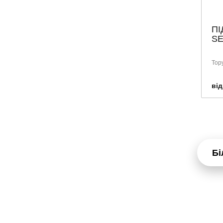
ПІ
SE
Тор
від
Бі