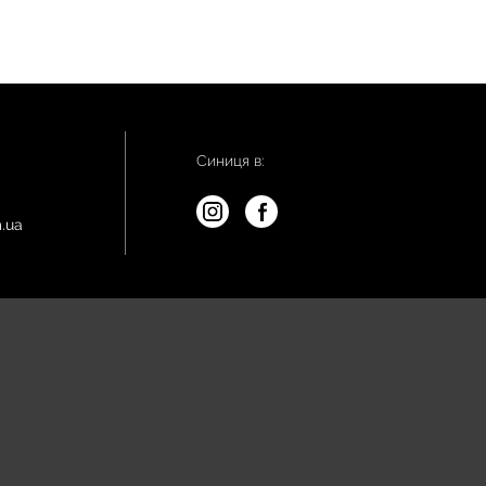
Синиця в:
.ua