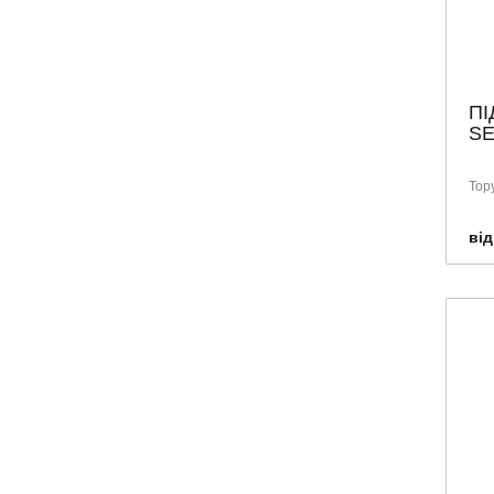
ПІ
SE
Тор
від