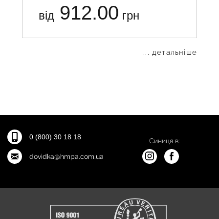
912.00
від
грн
... детальніше
0 (800) 30 18 18
Синиця в:
dovidka@hmpa.com.ua