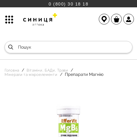
0 (800) 30 18 18
Головна
Вітаміни, БАДи, Трави
Препарати Магнію
Мінерали та мікроелементи