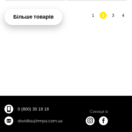
1
2
3
4
Більше товарів
0 (800) 30 18 18
Синиця в:
dovidka@hmpa.com.ua