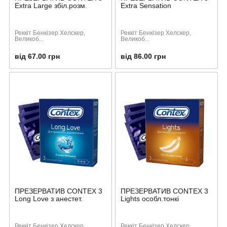
Extra Large збіл.розм.
Extra Sensation
Реккіт Бенкізер Хелскер,
Реккіт Бенкізер Хелскер,
Великоб...
Великоб...
від 67.00 грн
від 86.00 грн
ПРЕЗЕРВАТИВ CONTEX 3
ПРЕЗЕРВАТИВ CONTEX 3
Long Love з анестет.
Lіghts особл.тонкі
Реккіт Бенкізер Хелскер,
Реккіт Бенкізер Хелскер,