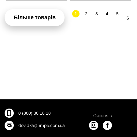
1
2
3
4
5
...
Більше товарів
6
0 (800) 30 18 18
Синиця в:
dovidka@hmpa.com.ua