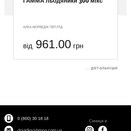
ГАММА льодяники 300 мікс
АЛКА АЮРВЕДІК ПВТ.ЛТД
961.00
від
грн
... детальніше
0 (800) 30 18 18
Синиця в:
dovidka@hmpa.com.ua