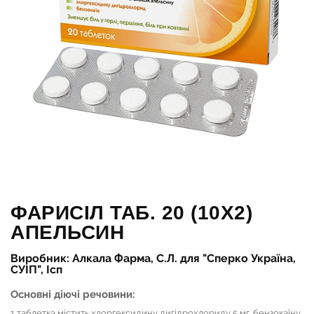
ФАРИСІЛ ТАБ. 20 (10Х2)
АПЕЛЬСИН
Виробник: Алкала Фарма, С.Л. для "Сперко Україна,
СУІП", Ісп
Основні діючі речовини:
1 таблетка містить хлоргексидину дигідрохлориду 5 мг, бензокаїну