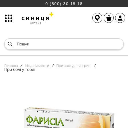
0 (800) 30 18 18
Головна
Медикаменти
При застуді та грипі
При болі у горлі