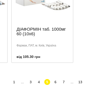
ДІАФОРМІН таб. 1000мг
60 (10х6)
Фармак, ПАТ, м. Київ, Україна
від 105.30 грн
1
...
3
4
5
6
7
...
13