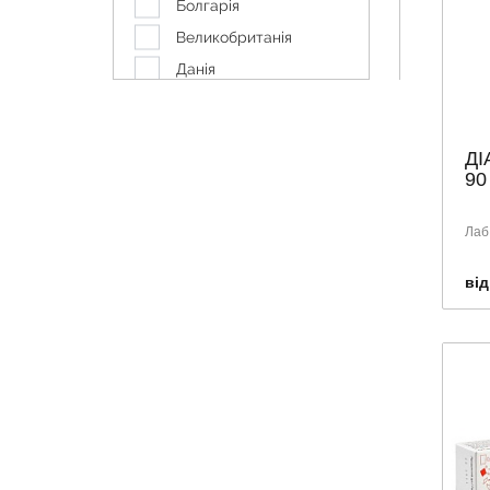
Болгарія
Великобританія
Данія
Корея
Нідерланди
ДІ
Німеччина
90
Польща
Словенія
Лаб.
США
від
Угорщина
Україна
Франція