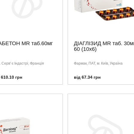
АБЕТОН МR таб.60мг
ДІАГЛІЗИД MR таб. 30м
60 (10х6)
 Серв' є Індастрі, Франція
Фармак, ПАТ, м. Київ, Україна
 610.10 грн
від 67.34 грн