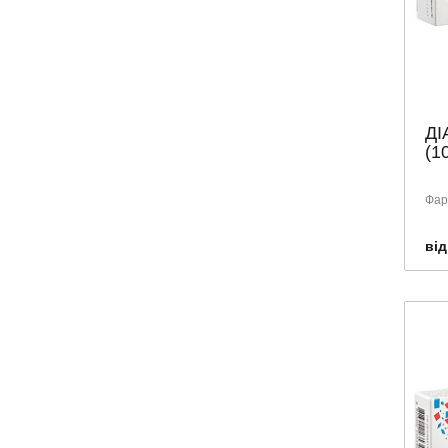
ДІ
(1
Фарм
від