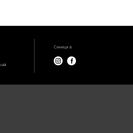
Синиця в:
.ua