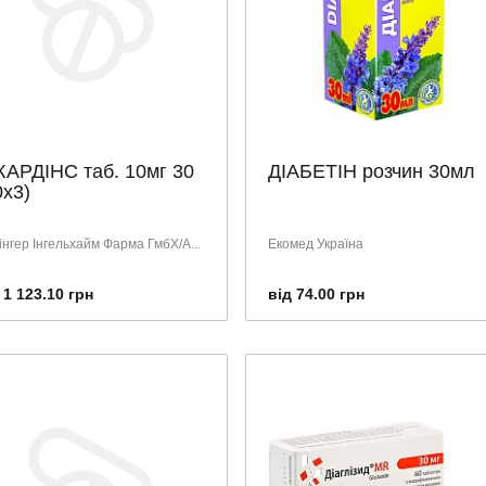
АРДІНС таб. 10мг 30
ДІАБЕТІН розчин 30мл
0х3)
інгер Інгельхайм Фарма ГмбХ/А...
Екомед Україна
 1 123.10 грн
від 74.00 грн