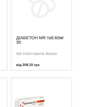
ДІАБЕТОН МR таб.60мг
30
Лаб. Серв' є Індастрі, Франція
від 208.10 грн