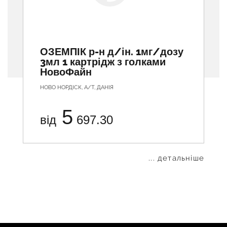
ОЗЕМПІК р-н д/ін. 1мг/дозу
3мл 1 картрідж з голками
НовоФайн
НОВО НОРДІСК, А/Т, ДАНІЯ
5
від
697.30
... детальніше