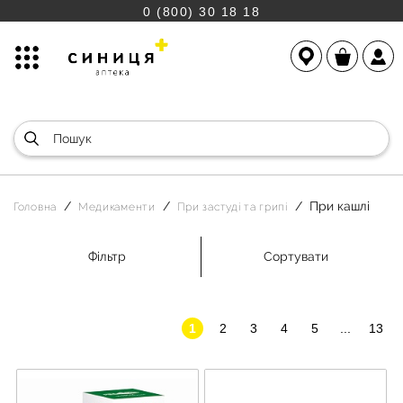
0 (800) 30 18 18
При кашлі
Головна
Медикаменти
При застуді та грипі
Фільтр
Сортувати
1
2
3
4
5
...
13