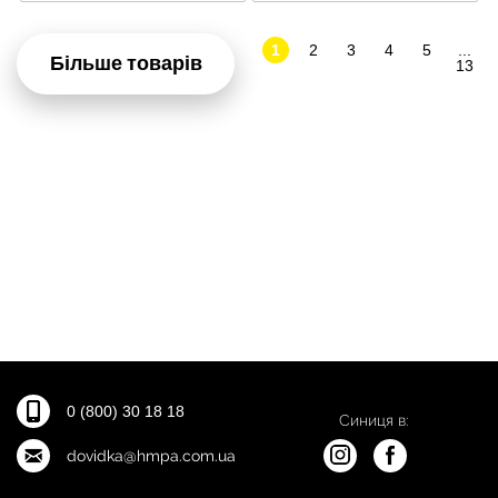
1
2
3
4
5
...
Більше товарів
13
0 (800) 30 18 18
Синиця в:
dovidka@hmpa.com.ua