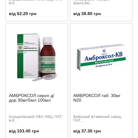
м.К...
&quot;Акс...
від 62.20 грн
від 38.80 грн
АМБРОКСОЛ сироп д/
АМБРОКСОЛ таб. 30мг
дор.30мг/5мл 100мл
N20
Борщагівський ХФЗ, НВЦ, ПАТ,
Київський вітамінний завод,
м.К...
ПАТ,...
від 103.40 грн
від 37.30 грн