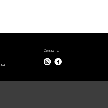
Синиця в:
.ua