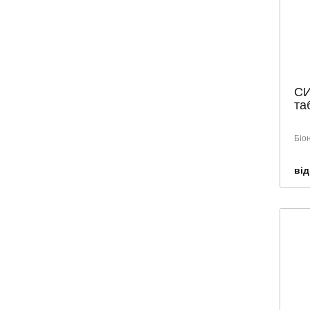
СИ
та
Біо
від