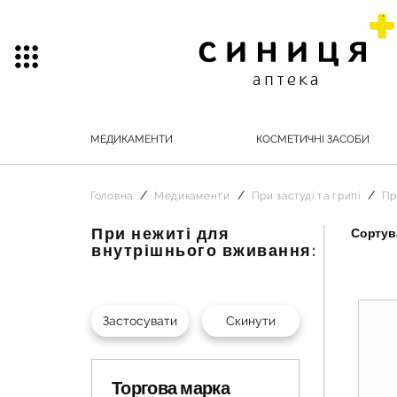
МЕДИКАМЕНТИ
КОСМЕТИЧНІ ЗАСОБИ
Головна
Медикаменти
При застуді та грипі
Пр
При нежиті для
Сортува
внутрішнього вживання:
Торгова марка