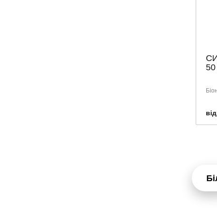
СИ
50
Біо
від
Бі