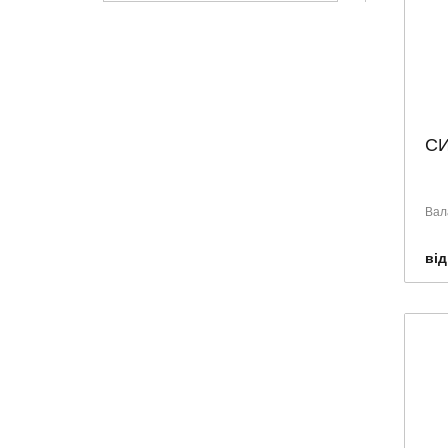
СИ
Вал
від