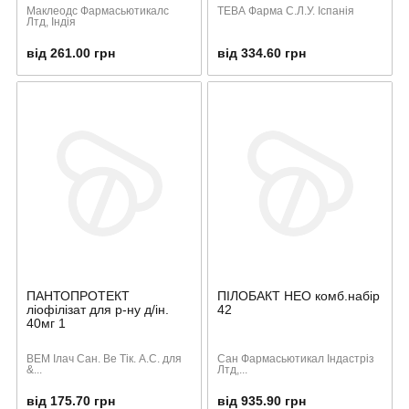
Маклеодс Фармасьютикалс
ТЕВА Фарма С.Л.У. Іспанія
Лтд, Індія
від 261.00 грн
від 334.60 грн
ПАНТОПРОТЕКТ
ПІЛОБАКТ НЕО комб.набір
ліофілізат для р-ну д/ін.
42
40мг 1
ВЕМ Ілач Сан. Ве Тік. А.С. для
Сан Фармасьютикал Індастріз
&...
Лтд,...
від 175.70 грн
від 935.90 грн