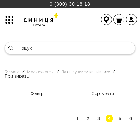
0 (800) 30 18 18
Головна
Медикаменти
Для шлунку та кишківника
При виразці
Фільтр
Сортувати
1
2
3
4
5
6