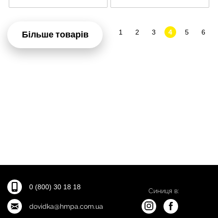
1
2
3
4
5
6
Більше товарів
0 (800) 30 18 18
Синиця в:
dovidka@hmpa.com.ua