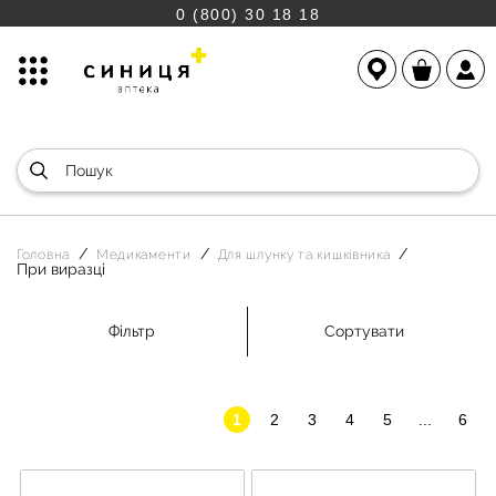
0 (800) 30 18 18
Головна
Медикаменти
Для шлунку та кишківника
При виразці
Фільтр
Сортувати
1
2
3
4
5
...
6