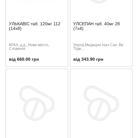
УЛЬКАВІС таб. 120мг 112
УЛСЕПАН таб. 40мг 28
(14х8)
(7х4)
КРКА, д.д., Ново место,
Уорлд Медицин Ілач Сан. Ве
Словенія
Тідж....
від 660.00 грн
від 343.90 грн