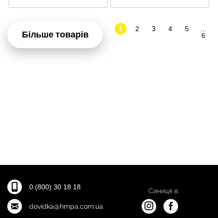
1
2
3
4
5
...
Більше товарів
6
0 (800) 30 18 18
Синиця в:
dovidka@hmpa.com.ua