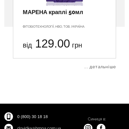
МАРЕНА краплі 50мл
ФІТОБІОТЕХНОЛОГІЇ, НВО, ТОВ, УКРАЇНА
129.00
від
грн
... детальніше
0 (800) 30 18 18
Синиця в:
dovidka@hmpa.com.ua