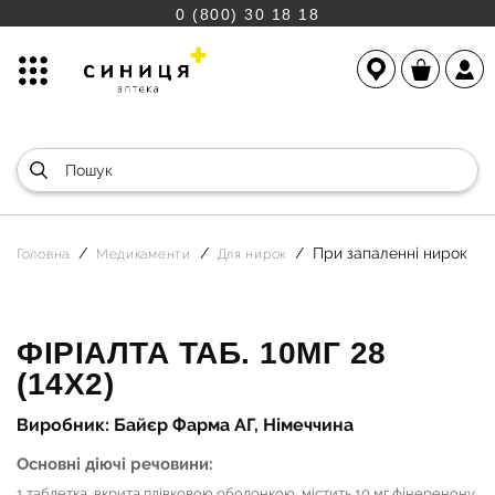
0 (800) 30 18 18
При запаленні нирок
Головна
Медикаменти
Для нирок
ФІРІАЛТА ТАБ. 10МГ 28
(14Х2)
Виробник: Байєр Фарма АГ, Німеччина
Основні діючі речовини:
1 таблетка, вкрита плівковою оболонкою, містить 10 мг фінеренону