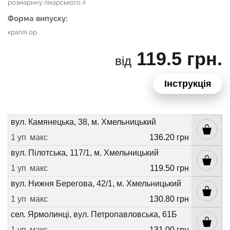
розмарину лікарського л
Форма випуску:
краплі ор.
119.5 грн.
від
Інструкція
вул. Камянецька, 38, м. Хмельницький
1 уп
макс
136.20 грн
вул. Пілотська, 117/1, м. Хмельницький
1 уп
макс
119.50 грн
вул. Нижня Берегова, 42/1, м. Хмельницький
1 уп
макс
130.80 грн
сел. Ярмолинці, вул. Петропавловська, 61Б
1 уп
макс
131.00 грн