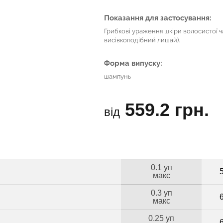
Показання для застосування:
Грибкові ураження шкіри волосистої ч
висівкоподібний лишай).
Форма випуску:
шампунь
559.2 грн.
від
0.1 уп
макс
0.3 уп
макс
0.25 уп