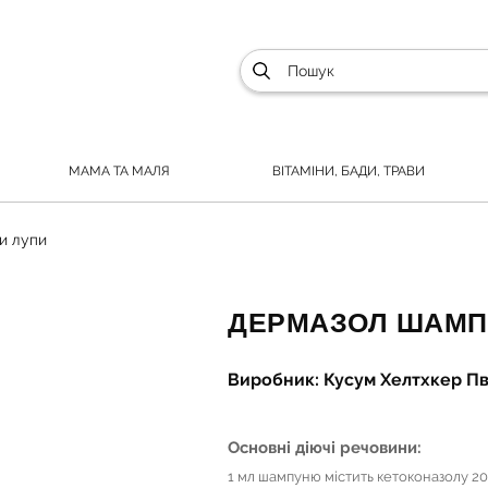
МАМА ТА МАЛЯ
ВІТАМІНИ, БАДИ, ТРАВИ
и лупи
ДЕРМАЗОЛ ШАМПУ
Виробник: Кусум Хелтхкер Пвт.
Основні діючі речовини:
1 мл шампуню містить кетоконазолу 20