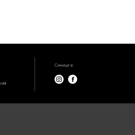
Синиця в:
.ua