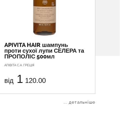
APIVITA HAIR шампунь
APIVI
проти сухої лупи СЕЛЕРА та
воло
ПРОПОЛІС 500мл
СЕЛЕ
АПІВІТА С.А. ГРЕЦІЯ
АПІВІТА С
1
від
120.00
від
... детальніше