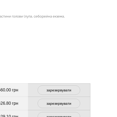
астини голови (лупа, себорейна екзема,
560.00 грн
зарезервувати
626.80 грн
зарезервувати
629.10 грн
зарезервувати