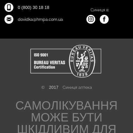
0 (800) 30 18 18
Синиця в:
dovidka@hmpa.com.ua
©
2017
Синиця аптека
САМОЛІКУВАННЯ
МОЖЕ БУТИ
ШКІДЛИВИМ ДЛЯ