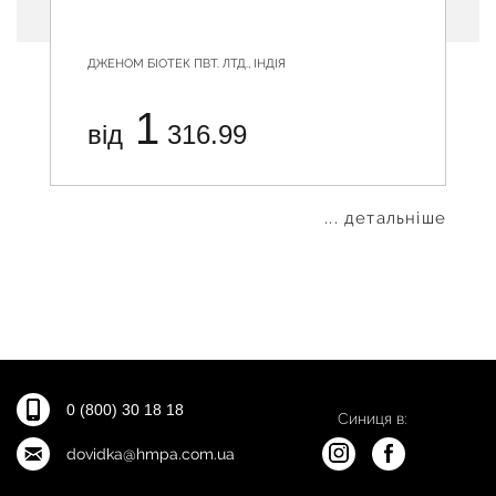
ДЖЕНОМ БІОТЕК ПВТ. ЛТД., ІНДІЯ
1
від
316.99
... детальніше
0 (800) 30 18 18
Синиця в:
dovidka@hmpa.com.ua