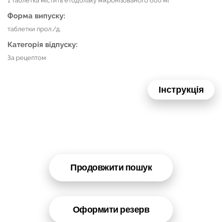
1 таблетка містить етодолаку мікронізованого 600 мг
Форма випуску:
таблетки прол./д.
Категорія відпуску:
За рецептом
Інструкція
Продовжити пошук
Оформити резерв