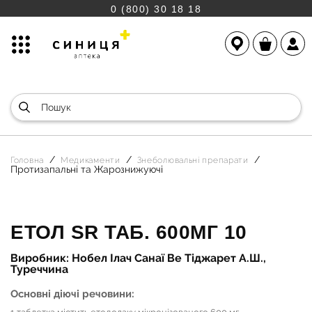
0 (800) 30 18 18
Головна
Медикаменти
Знеболювальні препарати
Протизапальні та Жарознижуючі
ЕТОЛ SR ТАБ. 600МГ 10
Виробник: Нобел Ілач Санаї Ве Тіджарет А.Ш.,
Туреччина
Основні діючі речовини: