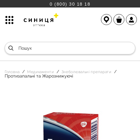
0 (800) 30 18 18
Головна
Медикаменти
Знеболювальні препарати
Протизапальні та Жарознижуючі