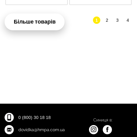
1
2
3
4
Більше товарів
0 (800) 30 18 18
Синиця в:
dovidka@hmpa.com.ua