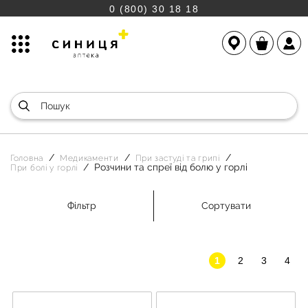
0 (800) 30 18 18
Головна
Медикаменти
При застуді та грипі
Розчини та спреї від болю у горлі
При болі у горлі
Фільтр
Сортувати
1
2
3
4