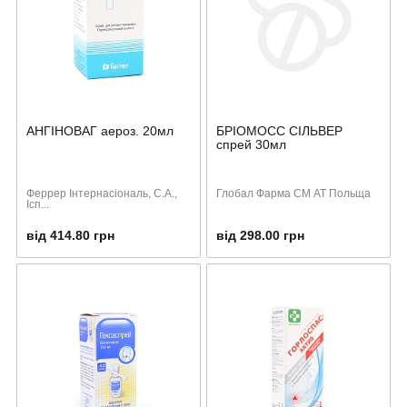
АНГІНОВАГ аероз. 20мл
БРІОМОСС СІЛЬВЕР
спрей 30мл
Феррер Інтернасіональ, С.А.,
Глобал Фарма СМ АТ Польща
Ісп...
від 414.80 грн
від 298.00 грн