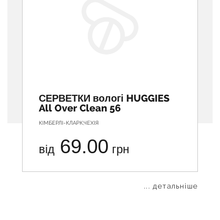
СЕРВЕТКИ вологі HUGGIES
All Over Clean 56
КІМБЕРЛІ-КЛАРК,ЧЕХІЯ
69.00
від
грн
... детальніше