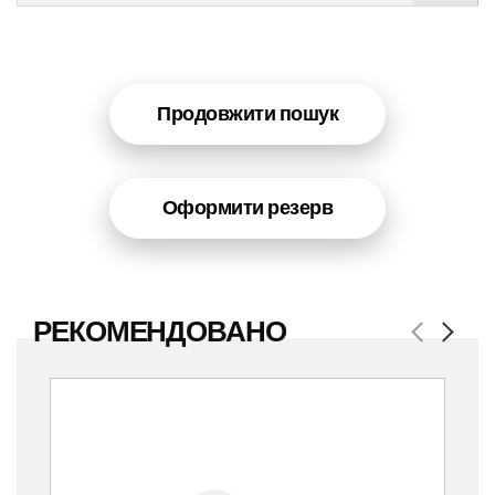
Продовжити пошук
Оформити резерв
РЕКОМЕНДОВАНО
Previous
Next