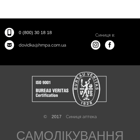
0 (800) 30 18 18
Синиця в:
dovidka@hmpa.com.ua
©
2017
Синиця аптека
САМОЛІКУВАННЯ