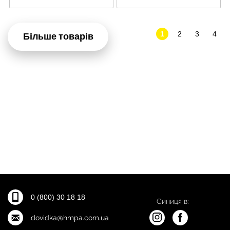
1
2
3
4
Більше товарів
0 (800) 30 18 18
Синиця в:
dovidka@hmpa.com.ua