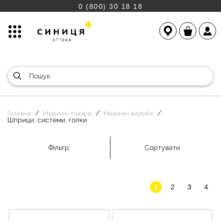
0 (800) 30 18 18
Головна
Медичні товари
Медичні вироби
Шприци, системи, голки
Фільтр
Сортувати
1
2
3
4