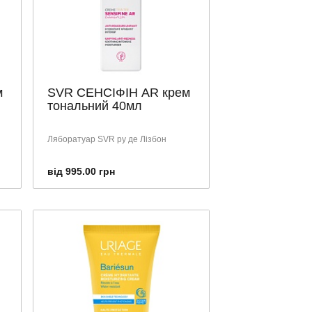
м
SVR СЕНСІФІН AR крем
тональний 40мл
Ляборатуар SVR ру де Лізбон
від 995.00 грн