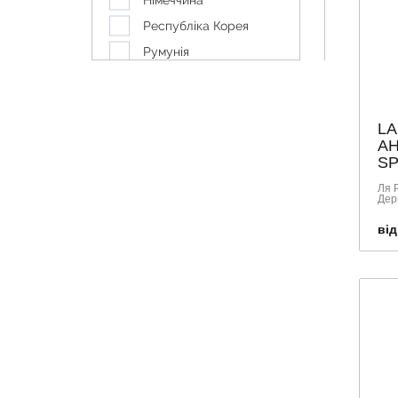
Німеччина
VICHY
Республіка Корея
WELEDA
Румунія
БІОКОН
Україна
Франція
LA
АН
SP
Ля 
Дер
від