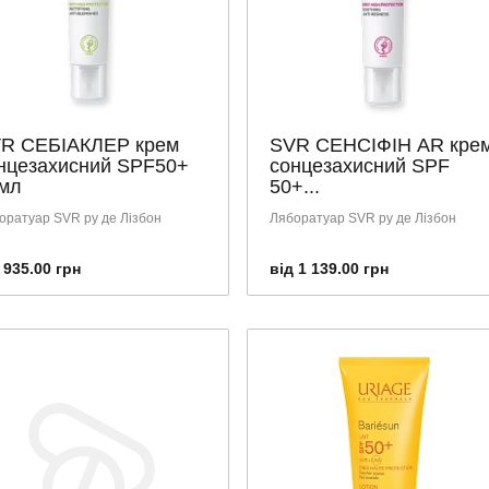
R СЕБІАКЛЕР крем
SVR СЕНСІФІН AR кре
нцезахисний SPF50+
сонцезахисний SPF
мл
50+...
оратуар SVR ру де Лізбон
Ляборатуар SVR ру де Лізбон
 935.00 грн
від 1 139.00 грн