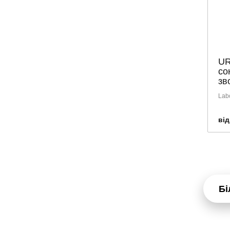
UR
со
зв
Labo
від
Бі