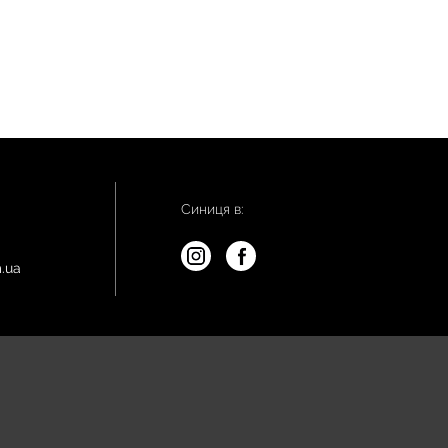
Синиця в:
.ua