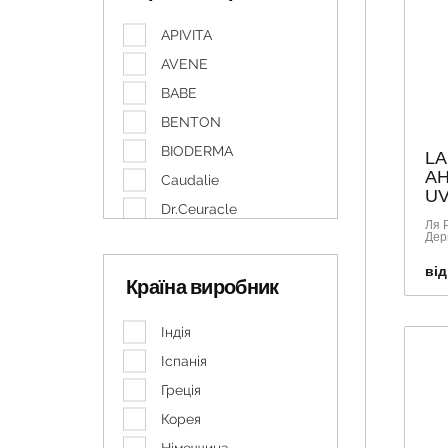
APIVITA
AVENE
BABE
BENTON
BIODERMA
LA
АН
Caudalie
UV
Dr.Ceuracle
Ля 
Дер
EUCERIN
IVATERM
від
Країна виробник
LA ROCHE-POSAY
LACABINE
Індія
LIERAC
Іспанія
NEEDLY
Греція
SVR
Корея
URIAGE