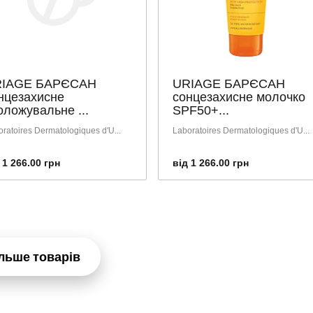
IAGE БАРЄСАН
URIAGE БАРЄСАН
нцезахисне
сонцезахисне молочко
оложувальне ...
SPF50+...
ratoires Dermatologiques d'U...
Laboratoires Dermatologiques d'U...
 1 266.00 грн
від 1 266.00 грн
льше товарів