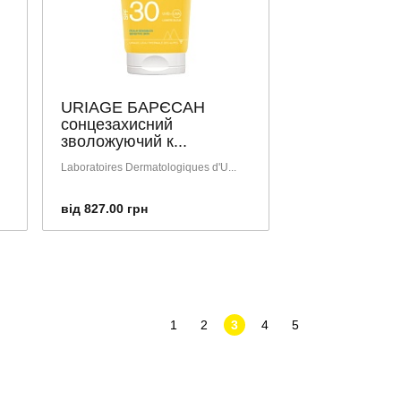
URIAGE БАРЄСАН
сонцезахисний
зволожуючий к...
Laboratoires Dermatologiques d'U...
від 827.00 грн
1
2
3
4
5