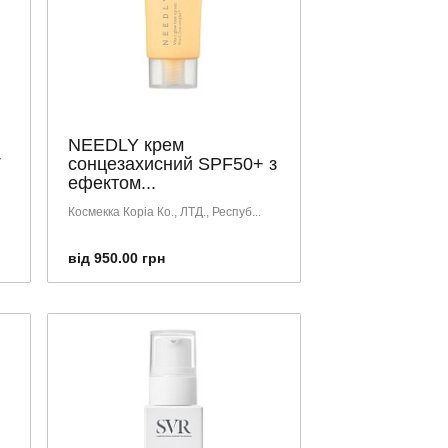
NEEDLY крем
Т
сонцезахисний SPF50+ з
ефектом...
Космекка Коріа Ко., ЛТД., Респуб...
від 950.00 грн