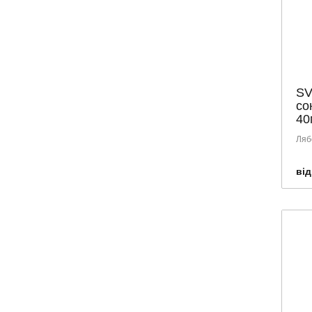
SV
со
40
Ляб
від