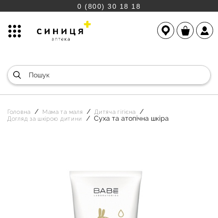
0 (800) 30 18 18
Головна
Мама та маля
Дитяча гігієна
Суха та атопічна шкіра
Догляд за шкірою дитини