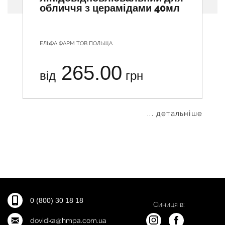
обличчя з церамідами 40мл
ЕЛЬФА ФАРМ ТОВ ПОЛЬЩА
265.00
від
грн
... детальніше
0 (800) 30 18 18
Синиця в:
dovidka@hmpa.com.ua