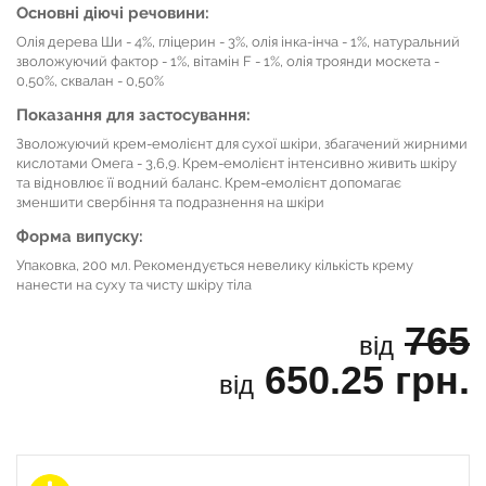
Основні діючі речовини:
Олія дерева Ши - 4%, гліцерин - 3%, олія інка-інча - 1%, натуральний
зволожуючий фактор - 1%, вітамін F - 1%, олія троянди москета -
0,50%, сквалан - 0,50%
Показання для застосування:
Зволожуючий крем-емолієнт для сухої шкіри, збагачений жирними
кислотами Омега - 3,6,9. Крем-емолієнт інтенсивно живить шкіру
та відновлює її водний баланс. Крем-емолієнт допомагає
зменшити свербіння та подразнення на шкіри
Форма випуску:
Упаковка, 200 мл. Рекомендується невелику кількість крему
нанести на суху та чисту шкіру тіла
765
від
650.25 грн.
від