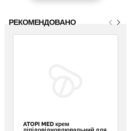
РЕКОМЕНДОВАНО
Previous
Next
ATOPI MED крем
ліпідовідновлювальний для