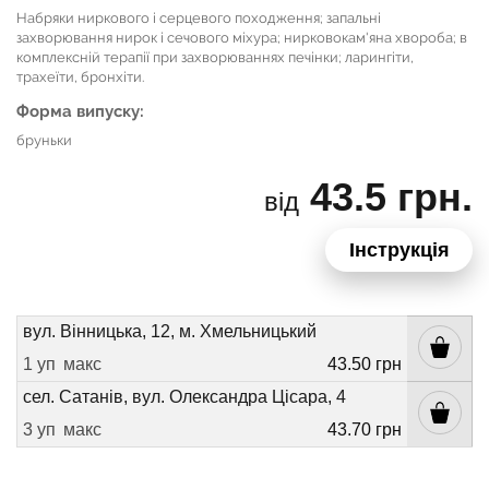
Набряки ниркового і серцевого походження; запальні
захворювання нирок і сечового міхура; нирковокам'яна хвороба; в
комплексній терапії при захворюваннях печінки; ларингіти,
трахеїти, бронхіти.
Форма випуску:
бруньки
43.5 грн.
від
Інструкція
вул. Вінницька, 12, м. Хмельницький
1 уп
макс
43.50 грн
сел. Сатанів, вул. Олександра Цісара, 4
3 уп
макс
43.70 грн