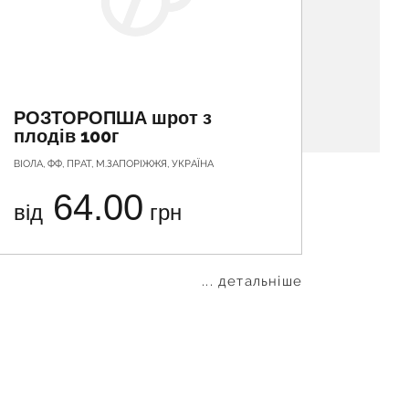
РОЗТОРОПША шрот з
КОПІ
плодів 100г
ВІОЛА, ФФ, ПРАТ, М.ЗАПОРІЖЖЯ, УКРАЇНА
ФІТОБІОТ
64.00
від
грн
від
... детальніше