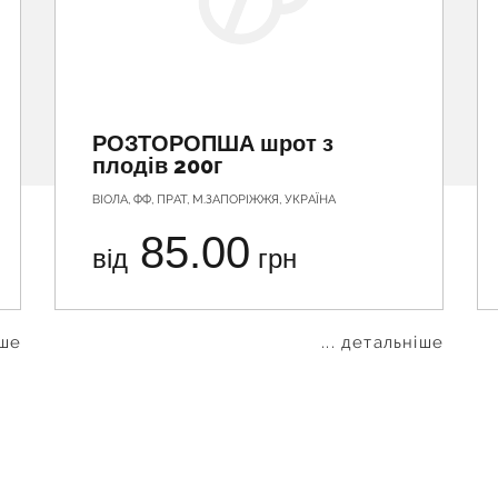
РОЗТОРОПША шрот з
плодів 200г
ВІОЛА, ФФ, ПРАТ, М.ЗАПОРІЖЖЯ, УКРАЇНА
85.00
від
грн
іше
... детальніше