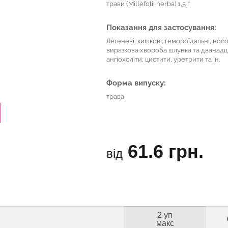
трави (Millefolii herba) 1,5 г
Показання для застосування:
Легеневі, кишкові, гемороїдальні, носо
виразкова хвороба шлунка та дванадця
ангіохоліти; цистити, уретрити та ін.
Форма випуску:
трава
61.6 грн.
від
2 уп
макс