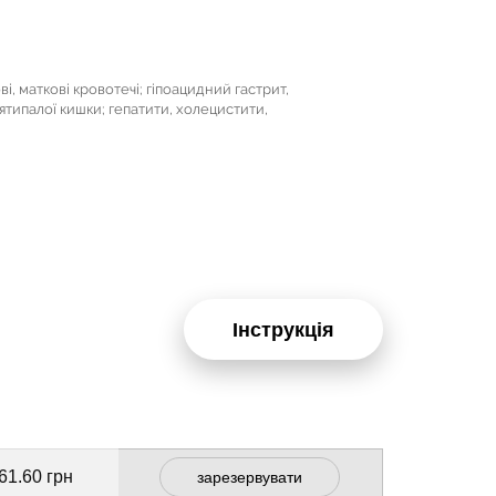
ві, маткові кровотечі; гіпоацидний гастрит,
типалої кишки; гепатити, холецистити,
Інструкція
61.60 грн
зарезервувати