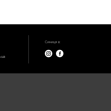
Синиця в:
.ua