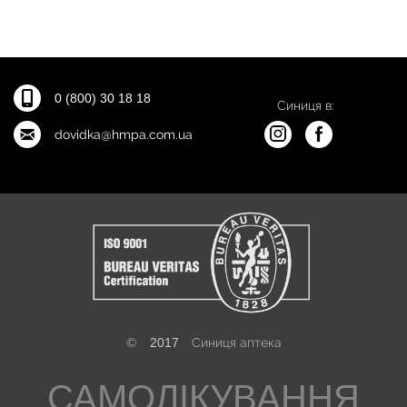
0 (800) 30 18 18
Синиця в:
dovidka@hmpa.com.ua
©
2017
Синиця аптека
САМОЛІКУВАННЯ