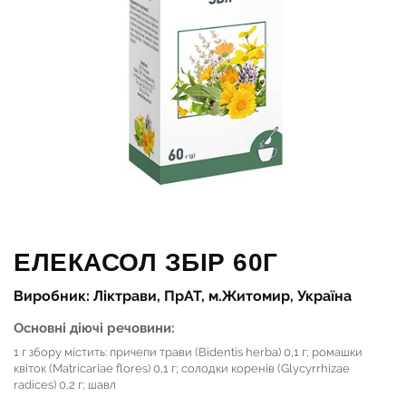
ЕЛЕКАСОЛ ЗБІР 60Г
Виробник: Ліктрави, ПрАТ, м.Житомир, Україна
Основні діючі речовини:
1 г збору містить: причепи трави (Bidentis herba) 0,1 г; ромашки
квіток (Matricariae flores) 0,1 г; солодки коренів (Glycyrrhizae
radices) 0,2 г; шавл