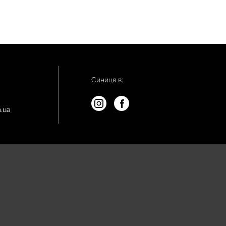
Синиця в:
.ua