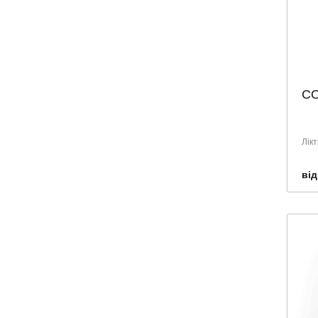
СО
Лік
від