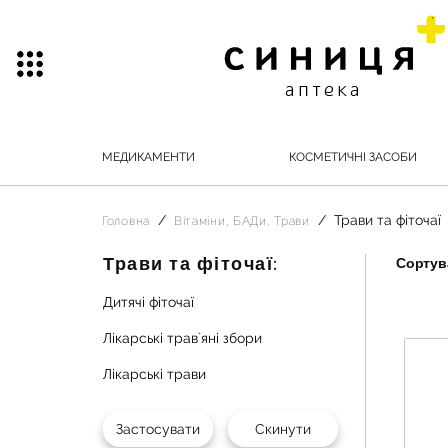
МЕДИКАМЕНТИ
КОСМЕТИЧНІ ЗАСОБИ
Трави та фіточаї
Головна
Вітаміни, БАДи, Трави
Трави та фіточаї:
Сортува
Дитячі фіточаї
Лікарські трав`яні збори
Лікарські трави