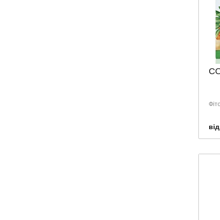
СО
Фіто
від