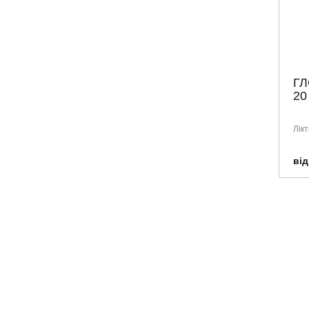
ГЛ
20
Лік
від