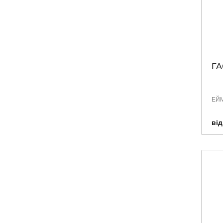
ГА
ЕЙМ
від