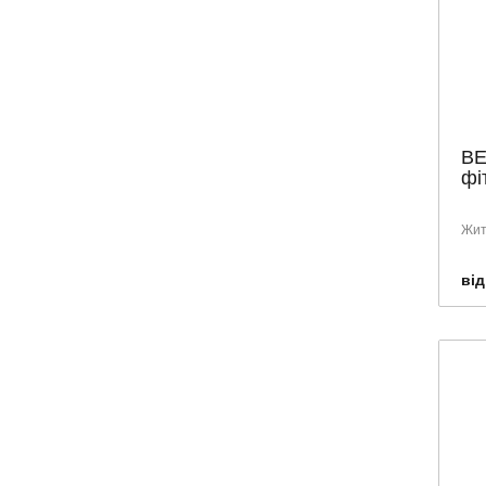
ВЕ
фі
Жит
від