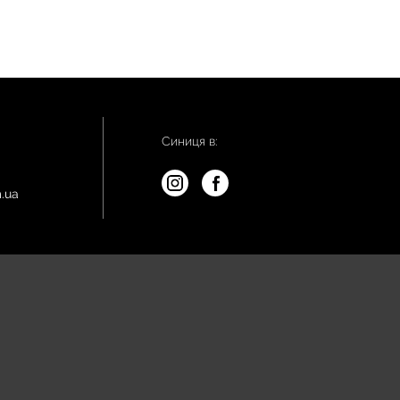
Синиця в:
.ua