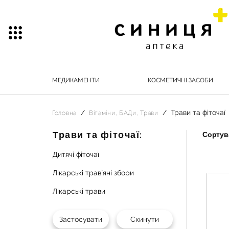
МЕДИКАМЕНТИ
КОСМЕТИЧНІ ЗАСОБИ
Трави та фіточаї
Головна
Вітаміни, БАДи, Трави
Трави та фіточаї:
Сортува
Дитячі фіточаї
Лікарські трав`яні збори
Лікарські трави