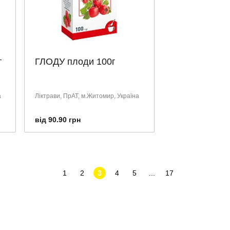
г
ГЛОДУ плоди 100г
а
Ліктрави, ПрАТ, м.Житомир, Україна
від 90.90 грн
1
2
3
4
5
...
17