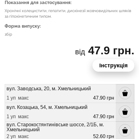
Показання для застосування:
Хронічні холецистити, гепатити, дискінезії жовчовидільних шляхів
за гіпокінетичним типом.
Форма випуску:
збір
47.9 грн.
від
Інструкція
вул. Заводська, 20, м. Хмельницький
1 уп
макс
47.90 грн
вул. Козацька, 54, м. Хмельницький
1 уп
макс
47.90 грн
вул. Старокостянтинівське шоссе, 2/1Б, м.
Хмельницький
2 уп
макс
52.60 грн