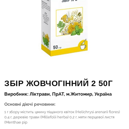
ЗБІР ЖОВЧОГІННИЙ 2 50Г
Виробник: Ліктрави, ПрАТ, м.Житомир, Україна
Основні діючі речовини:
1 г збору містить: цмину піщаного квіток (Helichrysi arenarii flores)
0,4 г, деревію трави (Millefolii herba) 0,2 г, мяти перцевої листя
(Menthae pip