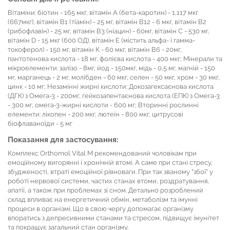
Вітаміни: біотин - 165 мкг, вітамін А (бета-каротин) - 1,117 мкг
(667мкг), вітамін В1 (тіамін) - 25 мг, вітамін В12 - 6 мкг, вітамін В2
(рибофлавін) - 25 мг, вітамін В3 (ніацин) - 60мг, вітамін С - 530 мг,
вітамін D - 15 мкг (600 ОД), вітамін Е (містить альфа- і гамма-
токоферол) - 150 мг, вітамін К - 60 мкг, вітамін В6 - 20мг,
пантотенова кислота - 18 мг, фолієва кислота - 400 мкг; Мінерали та
мікроелементи: залізо - 8мг, йод - 150мкг, мідь - 0,5 мг, магній - 150
мг, марганець - 2 мг, молібден - 60 мкг, селен - 50 мкг, хром - 30 мкг,
цинк - 10 мг; Незамінні жирні кислоти: Докозагексаєнова кислота
(ДГК) з Омега-3 - 200мг, гейкозапентаєнова кислота (ЕПК) з Омега-3
- 300 мг, омега-3-жирні кислоти - 600 мг; Вторинні рослинні
елементи: лікопен - 200 мкг, лютеїн - 800 мкг, цитрусові
біофлаваноїди - 5 мг
Показання для застосування:
Комплекс Orthomol Vital M рекомендований чоловікам при
емоційному вигорянні і хронічній втомі. А саме при стані стресу,
збудженості, втраті емоційної рівноваги. При так званому "збої" у
роботі нервової системи, частих станах втоми, роздратування,
апатії, а також при проблемах зі сном. Детально розроблений
склад впливає на енергетичний обмін, метаболізм та імунні
процеси в організмі. Що в свою чергу допомагає організму
впоратись з депресивними станами та стресом, підвищує імунітет
та покращує загальний стан організму.