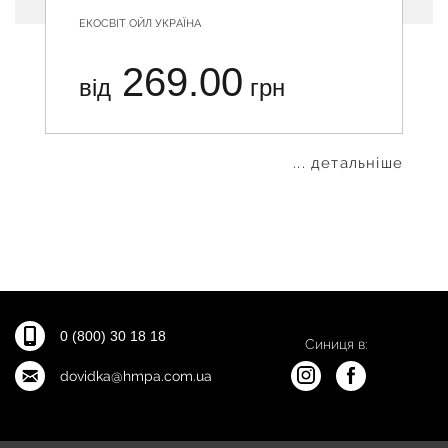
ЕКОСВІТ ОЙЛ УКРАЇНА
269.00
від
грн
... детальніше
0 (800) 30 18 18
Синиця в:
dovidka@hmpa.com.ua