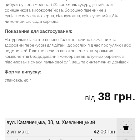
цибуля сушена мелена 11%, крохмаль кукурудзяний, олія
соняшникова високоолеїнова, борошно пшеничне з
суцільнозмеленого зерна, сіль кухонна, кріп сушений 0,8%,
лимонний сік, сода харчова
Показання для застосування:
Натуральне галетне печиво. Галетне печиво є смачним та
здоровим перекусом для дітей і дорослих під час прогулянки або
подорожей. Галетне печиво виготовлене з натуральних
компонентів без додавання консервантів, штучних барвників,
підсилювачів смаку, пальмової олії, яєць та синтетичних домішок
Форма випуску:
Упаковка, 40 г
38 грн.
від
вул. Камянецька, 38, м. Хмельницький
2 уп
макс
42.00 грн