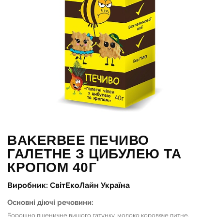
BAKERBEE ПЕЧИВО
ГАЛЕТНЕ З ЦИБУЛЕЮ ТА
КРОПОМ 40Г
Виробник: СвітЕкоЛайн Україна
Основні діючі речовини:
Борошно пшеничне вищого гатунку, молоко коровяче питне,