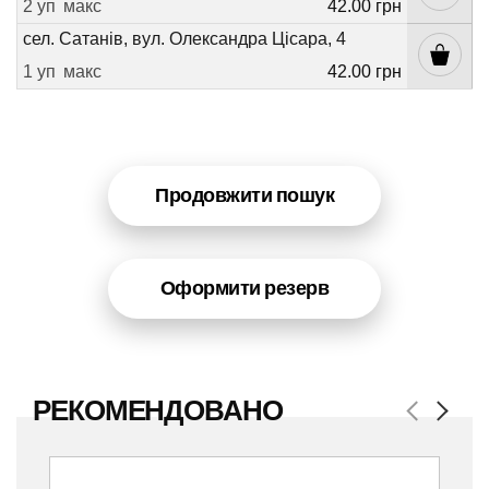
2 уп
макс
42.00 грн
сел. Сатанів, вул. Олександра Цісара, 4
1 уп
макс
42.00 грн
Продовжити пошук
Оформити резерв
РЕКОМЕНДОВАНО
Previous
Next