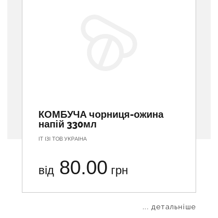
КОМБУЧА чорниця-ожина
напій 330мл
ІТ ІЗІ ТОВ УКРАІНА
80.00
від
грн
... детальніше