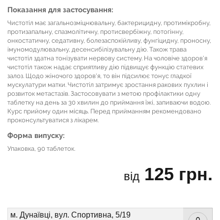
Показання для застосування:
Чистотіл має загальнозміцнювальну, бактерицидну, протимікробну,
протизапальну, спазмолітичну, протисвербіжну, потогінну,
онкостатичну, седативну, болезаспокійливу, фунгіцидну, проносну,
імуномодулювальну, десенсибілізувальну дію. Також трава
чистотіл здатна тонізувати нервову систему. На чоловіче здоров'я
чистотіл також надає сприятливу дію підвищує функцію статевих
залоз. Щодо жіночого здоров'я, то він підсилює тонус гладкої
мускулатури матки. Чистотіл затримує зростання ракових пухлин і
розвиток метастазів. Застосовувати з метою профілактики одну
таблетку на день за 30 хвилин до приймання їжі, запиваючи водою.
Курс прийому один місяць. Перед прийманням рекомендовано
проконсультуватися з лікарем.
Форма випуску:
Упаковка, 90 таблеток.
125 грн.
від
м. Дунаївці, вул. Спортивна, 5/19