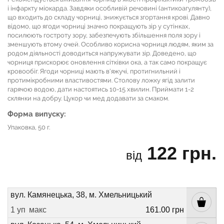
і інфаркту міокарда. Завдяки особливій речовині (антикоагулянту),
що входить до складу чорниці, знижується згортання крові. Давно
відомо, що ягоди чорниці значно покращують зір у сутінках,
посилюють гостроту зору, забезпечують збільшення поля зору і
зменшують втому очей. Особливо корисна чорниця людям, яким за
родом діяльності доводиться напружувати зір. Доведено, що
чорниця прискорює оновлення сітківки ока, а так само покращує
кровообіг. Ягоди чорниці мають в'яжучі, протигнильний і
протимікробними властивостями. Столову ложку ягід залити
гарячою водою, дати настоятись 10-15 хвилин. Приймати 1-2
склянки на добру. Цукор чи мед додавати за смаком.
Форма випуску:
Упаковка, 50 г.
122 грн.
від
вул. Камянецька, 38, м. Хмельницький
1 уп
макс
161.00 грн