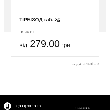
ТІРБІЗОД таб. 25
БІХЕЛС ТОВ
279.00
від
грн
... детальніше
0 (800) 30 18 18
Синиця в: