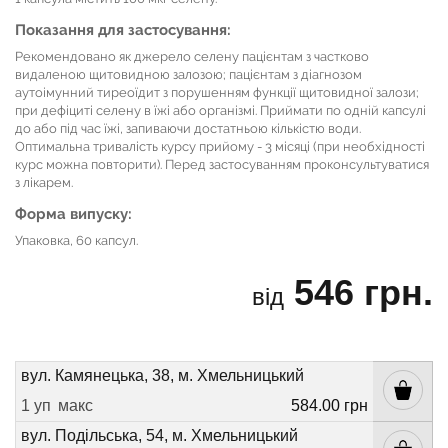
Показання для застосування:
Рекомендовано як джерело селену пацієнтам з частково
видаленою щитовидною залозою; пацієнтам з діагнозом
аутоімунний тиреоїдит з порушенням функції щитовидної залози;
при дефіциті селену в їжі або організмі. Приймати по одній капсулі
до або під час їжі, запиваючи достатньою кількістю води.
Оптимальна тривалість курсу прийому - 3 місяці (при необхідності
курс можна повторити). Перед застосуванням проконсультуватися
з лікарем.
Форма випуску:
Упаковка, 60 капсул.
546 грн.
від
вул. Камянецька, 38, м. Хмельницький
1 уп
макс
584.00 грн
вул. Подільська, 54, м. Хмельницький