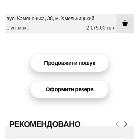
вул. Камянецька, 38, м. Хмельницький
1 уп
макс
2 175.00 грн
Продовжити пошук
Оформити резерв
РЕКОМЕНДОВАНО
Previous
Next