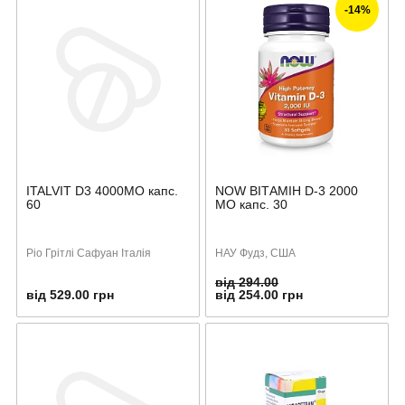
-14%
ITALVIT D3 4000МО капс.
NOW ВІТАМІН D-3 2000
60
МО капс. 30
Ріо Грітлі Сафуан Італія
НАУ Фудз, США
від 294.00
від 529.00 грн
від 254.00 грн