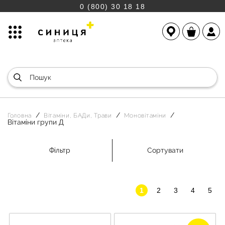
0 (800) 30 18 18
Головна
Вітаміни, БАДи, Трави
Моновітаміни
Вітаміни групи Д
Фільтр
Сортувати
1
2
3
4
5