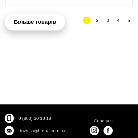
1
2
3
4
5
Більше товарів
0 (800) 30 18 18
Синиця в:
dovidka@hmpa.com.ua