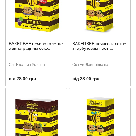
BAKERBEE печиво галетне
BAKERBEE печиво галетне
з виноградним соко...
з гарбузовим насін...
СвітЕкоЛайн Україна
СвітЕкоЛайн Україна
від 78.00 грн
від 38.00 грн