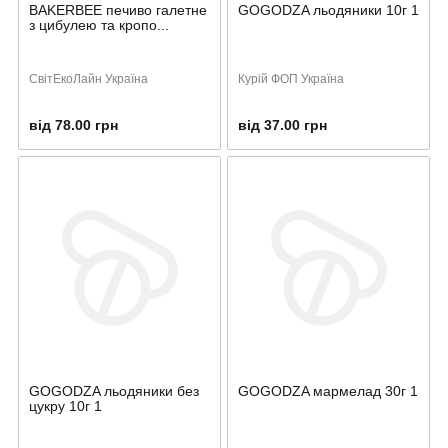
BAKERBEE печиво галетне
GOGODZA льодяники 10г 1
з цибулею та кропо...
СвітЕкоЛайн Україна
Курій ФОП Україна
від 78.00 грн
від 37.00 грн
GOGODZA льодяники без
GOGODZA мармелад 30г 1
цукру 10г 1