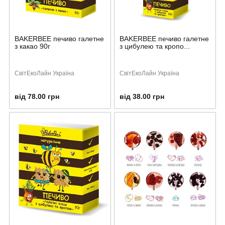
BAKERBEE печиво галетне
BAKERBEE печиво галетне
з какао 90г
з цибулею та кропо...
СвітЕкоЛайн Україна
СвітЕкоЛайн Україна
від 78.00 грн
від 38.00 грн