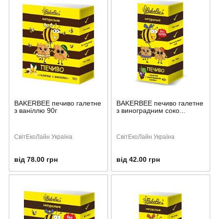
BAKERBEE печиво галетне
BAKERBEE печиво галетне
з ваніллю 90г
з виноградним соко...
СвітЕкоЛайн Україна
СвітЕкоЛайн Україна
від 78.00 грн
від 42.00 грн