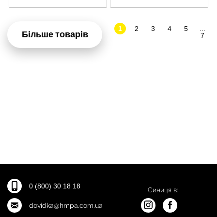
1
2
3
4
5
...
Більше товарів
7
0 (800) 30 18 18
Синиця в:
dovidka@hmpa.com.ua