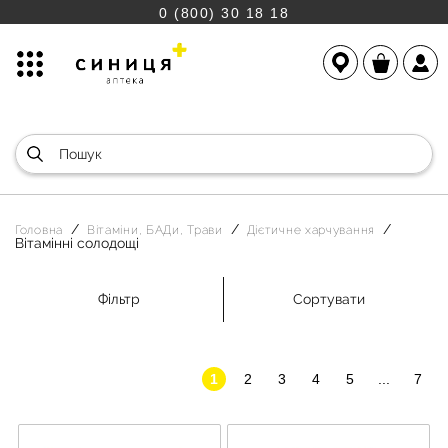
0 (800) 30 18 18
Головна
Вітаміни, БАДи, Трави
Дієтичне харчування
Вітамінні солодощі
Фільтр
Сортувати
1
2
3
4
5
...
7