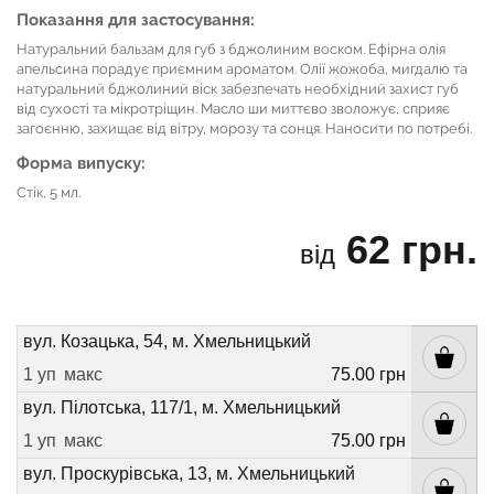
Показання для застосування:
Натуральний бальзам для губ з бджолиним воском. Ефірна олія
апельсина порадує приємним ароматом. Олії жожоба, мигдалю та
натуральний бджолиний віск забезпечать необхідний захист губ
від сухості та мікротріщин. Масло ши миттєво зволожує, сприяє
загоєнню, захищає від вітру, морозу та сонця. Наносити по потребі.
Форма випуску:
Стік, 5 мл.
62 грн.
від
вул. Козацька, 54, м. Хмельницький
1 уп
макс
75.00 грн
вул. Пілотська, 117/1, м. Хмельницький
1 уп
макс
75.00 грн
вул. Проскурівська, 13, м. Хмельницький